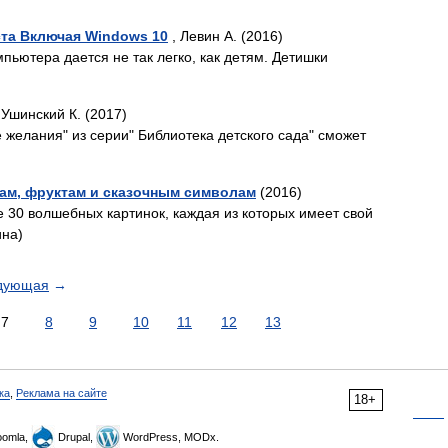
ста Включая Windows 10
, Левин А. (2016)
пьютера дается не так легко, как детям. Детишки
 Ушинский К. (2017)
 желания" из серии" Библиотека детского сада" сможет
ам, фруктам и сказочным символам
(2016)
е 30 волшебных картинок, каждая из которых имеет свой
ина)
дующая
→
7
8
9
10
11
12
13
ка
,
Реклама на сайте
18+
omla,
Drupal,
WordPress, MODx.