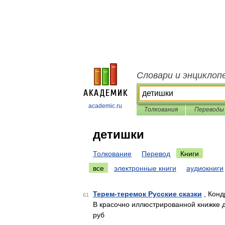
Словари и энциклоп
academic.ru
Толкования
Переводы
детишки
Толкование
Перевод
Книги
все
электронные книги
аудиокниги
Терем-теремок Русские сказки
, Конд
61
В красочно иллюстрированной книжке д
руб