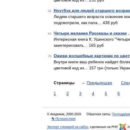
цветовой код из… 231 руб
Ноутбук для людей старшего возра
68
Людям старшего возраста освоение ком
подсмотрели, как папа… 438 руб
Четыре желание Рассказы и сказки
,
69
Интересная книга К. Ушинского "Четыре
заинтересовать… 165 руб
Оживи волшебные картинки по цвет
70
Внутри книги ваш ребенок найдет боле
цветовой код из… 157 грн (только Укра
Страницы
←
Предыдущая
Сле
1
2
3
4
5
6
© Академик, 2000-2026
Обратная связь:
Техподдерж
👣 Путешествия
Экспорт словарей на сайты
, сделанные на PHP,
Jo